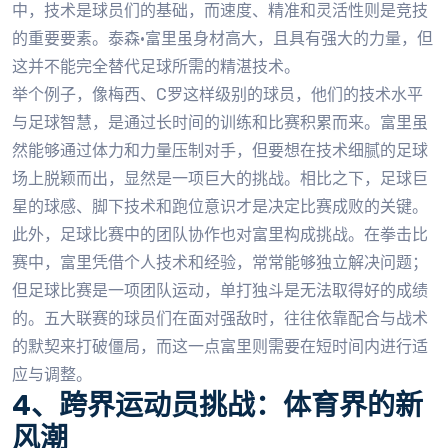
中，技术是球员们的基础，而速度、精准和灵活性则是竞技
的重要要素。泰森·富里虽身材高大，且具有强大的力量，但
这并不能完全替代足球所需的精湛技术。
举个例子，像梅西、C罗这样级别的球员，他们的技术水平
与足球智慧，是通过长时间的训练和比赛积累而来。富里虽
然能够通过体力和力量压制对手，但要想在技术细腻的足球
场上脱颖而出，显然是一项巨大的挑战。相比之下，足球巨
星的球感、脚下技术和跑位意识才是决定比赛成败的关键。
此外，足球比赛中的团队协作也对富里构成挑战。在拳击比
赛中，富里凭借个人技术和经验，常常能够独立解决问题；
但足球比赛是一项团队运动，单打独斗是无法取得好的成绩
的。五大联赛的球员们在面对强敌时，往往依靠配合与战术
的默契来打破僵局，而这一点富里则需要在短时间内进行适
应与调整。
4、跨界运动员挑战：体育界的新
风潮