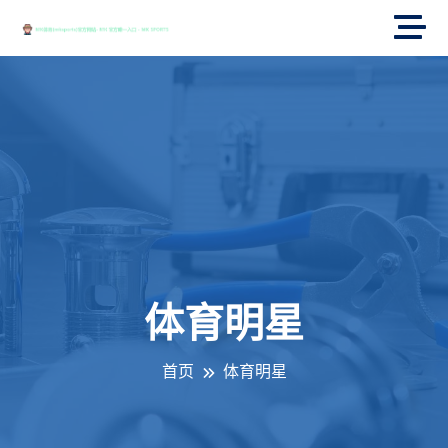
体育明星
首页
体育明星