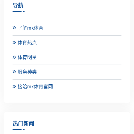
导航
了解mk体育
体育热点
体育明星
服务种类
接洽mk体育官网
热门新闻