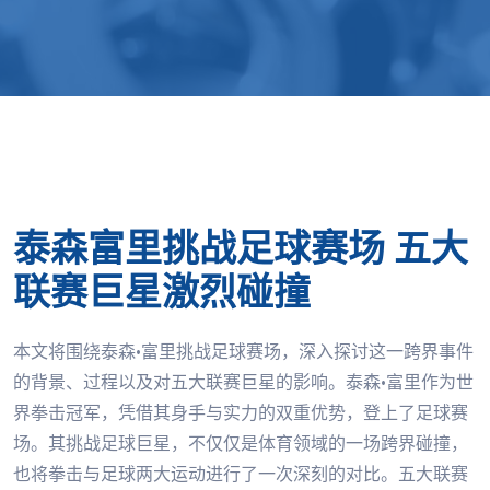
泰森富里挑战足球赛场 五大
联赛巨星激烈碰撞
本文将围绕泰森·富里挑战足球赛场，深入探讨这一跨界事件
的背景、过程以及对五大联赛巨星的影响。泰森·富里作为世
界拳击冠军，凭借其身手与实力的双重优势，登上了足球赛
场。其挑战足球巨星，不仅仅是体育领域的一场跨界碰撞，
也将拳击与足球两大运动进行了一次深刻的对比。五大联赛